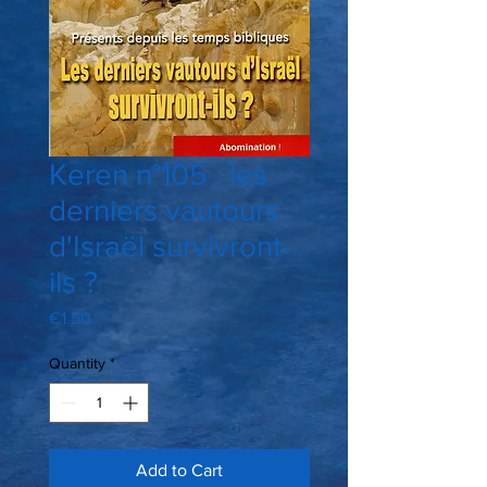
Keren n°105 : les
derniers vautours
d'Israël survivront-
ils ?
Price
€1.50
Quantity
*
Add to Cart